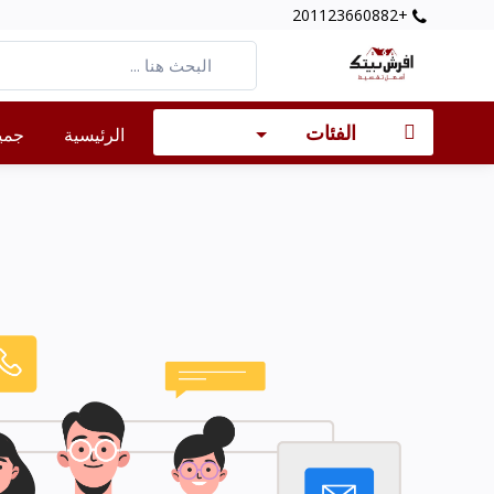
+201123660882
الفئات
الرئيسية
جميع