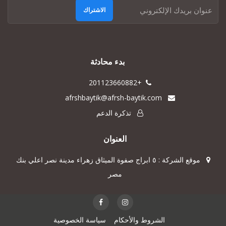
الاشتراك
بدء محادثة
+201123660882
afrshbaytik@afrsh-baytik.com
تذكرة الدعم
العنوان
موقع الشركة : ٥ ابراج صفوة الميثاق زهراء مدينة نصر اعلي بنك
مصر
الشروط والأحكام
سياسة الخصوصية