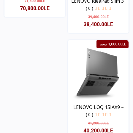
LENOVO IdeaPad Slim 3
71,800.00LE
1...
70,800.00LE
( 0 )
39,400.00LE
38,400.00LE
عرض
عرض
1,000.00LE توفير
LENOVO LOQ 15IAX9 –
Int...
( 0 )
41,200.00LE
40,200.00LE