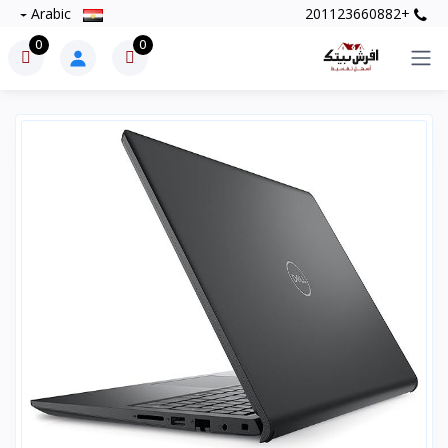
Arabic
+201123660882
0
0