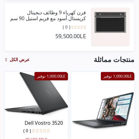
فرن كهرباء 9 وظائف ديجيتال
كريستال أسود مع فريم استيل 90 سم
+ مروحتين توزيع
( 0 )
59,500.00LE
منتجات مماثلة
عرض الكل
1,000.00LE توفير
1,000.00LE توفير
Dell Vostro 3520
Laptop...
( 0 )