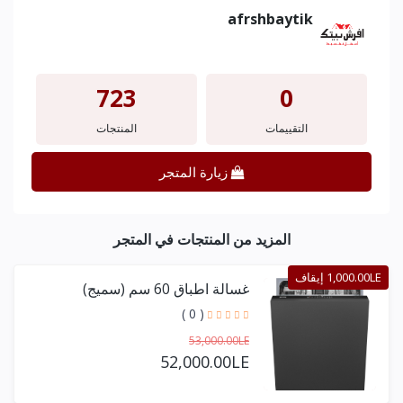
afrshbaytik
723
0
التقييمات
المنتجات
زيارة المتجر
المزيد من المنتجات في المتجر
1,000.00LE إيقاف
غسالة اطباق 60 سم (سميج)
( 0 )
53,000.00LE
52,000.00LE