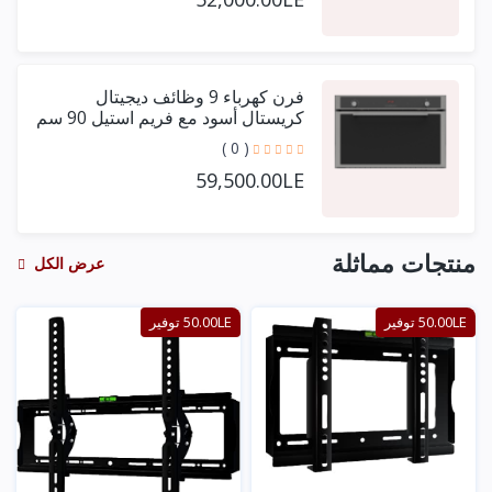
فرن كهرباء 9 وظائف ديجيتال
كريستال أسود مع فريم استيل 90 سم
+ مروحتين توزيع
( 0 )
59,500.00LE
منتجات مماثلة
عرض الكل
50.00LE توفير
50.00LE توفير