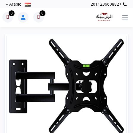
Arabic
+201123660882
0
0