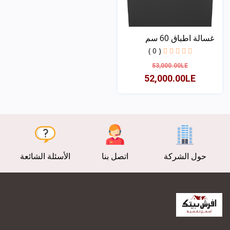
غسالة اطباق 60 سم
(سميج...
( 0 )
53,000.00LE
52,000.00LE
عرض
حول الشركة
اتصل بنا
الأسئلة الشائعة