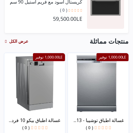
كريستال أسود مع فريم استيل 90 سم
+ مروحتين توزيع
( 0 )
59,500.00LE
منتجات مماثلة
عرض الكل
1,000.00LE توفير
1,000.00LE توفير
غسالة اطباق توشيبا - 13...
غسالة اطباق بيكو 10 فرد...
( 0 )
( 0 )