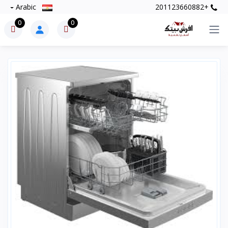
Arabic
+201123660882
0
0