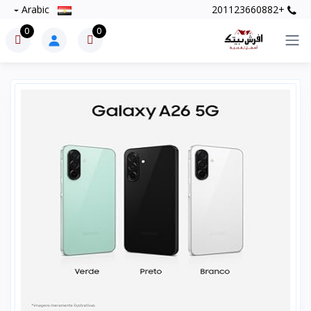
Arabic
+201123660882
0
0