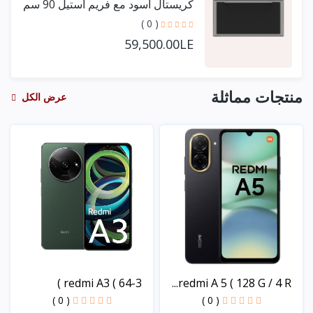
كريستال أسود مع فريم استيل 90 سم
+ مروحتين توزيع
( 0 )
59,500.00LE
منتجات مماثلة
عرض الكل
redmi A3 ( 64-3 )
redmi A 5 ( 128 G / 4 R...
( 0 )
( 0 )