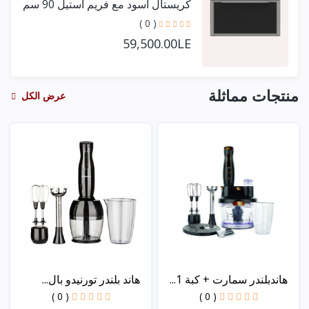
كريستال أسود مع فريم استيل 90 سم
+ مروحتين توزيع
( 0 )
59,500.00LE
منتجات مماثلة
عرض الكل
هاندبلندر سمارت + كبة 1...
هاند بلندر تورنيدو بال...
( 0 )
( 0 )