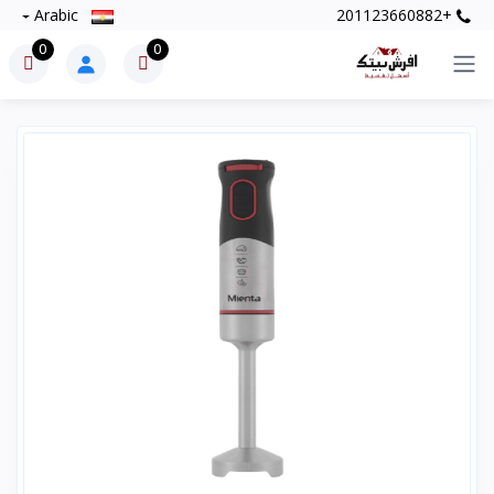
Arabic
+201123660882
0
0