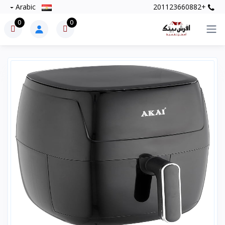
Arabic
+201123660882
0
0