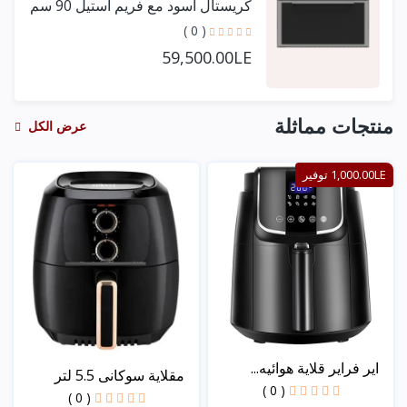
كريستال أسود مع فريم استيل 90 سم
+ مروحتين توزيع
( 0 )
59,500.00LE
منتجات مماثلة
عرض الكل
1,000.00LE توفير
اير فراير قلاية هوائيه...
مقلاية سوكانى 5.5 لتر
( 0 )
( 0 )