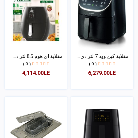
مقلاية كين وود 7 لتر دي...
مقلاية اى هوم 8.5 لتر د...
( 0 )
( 0 )
4,114.00LE
6,279.00LE
عرض
عرض