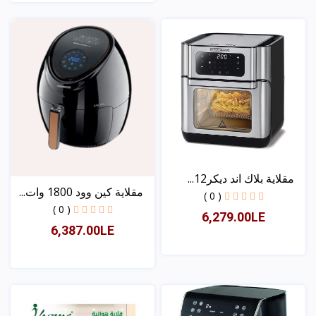
عرض
مقلاية بلاك اند ديكر12...
مقلاية كين وود 1800 وات...
( 0 )
( 0 )
6,279.00LE
6,387.00LE
عرض
عرض