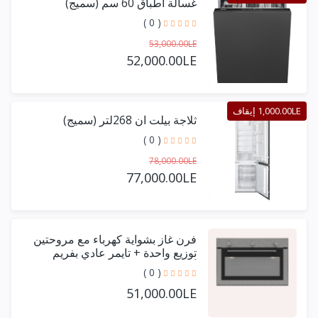
غسالة اطباق 60 سم (سميج)
( 0 )
53,000.00LE
52,000.00LE
1,000.00LE إيقاف
ثلاجة بيلت ان 268لتر (سميج)
( 0 )
78,000.00LE
77,000.00LE
فرن غاز بشواية كهرباء مع مروحتين
توزيع واحدة + تايمر عادي بفريم
أستيل حرف يو 90 سم
( 0 )
51,000.00LE