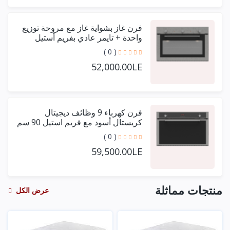
فرن غاز بشواية غاز مع مروحة توزيع
واحدة + تايمر عادي بفريم أستيل
حرف يو 90 سم
( 0 )
52,000.00LE
فرن كهرباء 9 وظائف ديجيتال
كريستال أسود مع فريم استيل 90 سم
+ مروحتين توزيع
( 0 )
59,500.00LE
منتجات مماثلة
عرض الكل