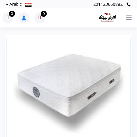
Arabic
+201123660882
0
0