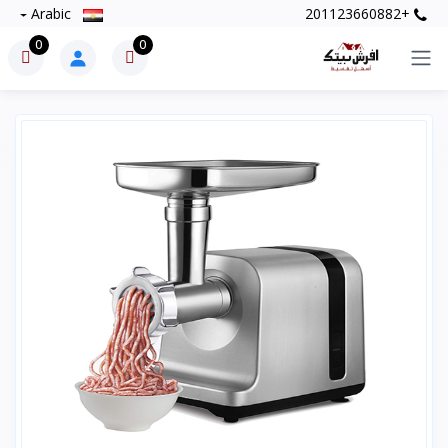
Arabic
+201123660882
0
0