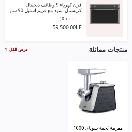
فرن كهرباء 9 وظائف ديجيتال
كريستال أسود مع فريم استيل 90 سم
+ مروحتين توزيع
( 0 )
59,500.00LE
منتجات مماثلة
عرض الكل
مفرمة لحمة سوناى 1000...