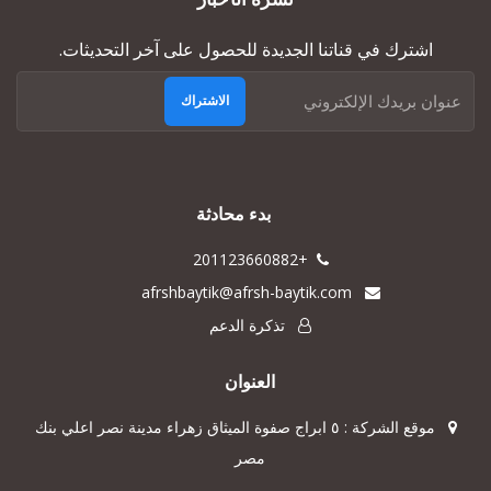
اشترك في قناتنا الجديدة للحصول على آخر التحديثات.
الاشتراك
بدء محادثة
+201123660882
afrshbaytik@afrsh-baytik.com
تذكرة الدعم
العنوان
موقع الشركة : ٥ ابراج صفوة الميثاق زهراء مدينة نصر اعلي بنك
مصر