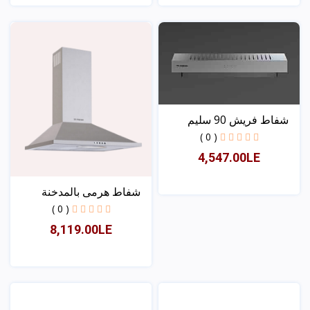
عرض
عرض
شفاط فريش 90 سليم
استان...
( 0 )
4,547.00LE
شفاط هرمى بالمدخنة
فريش...
( 0 )
عرض
8,119.00LE
عرض