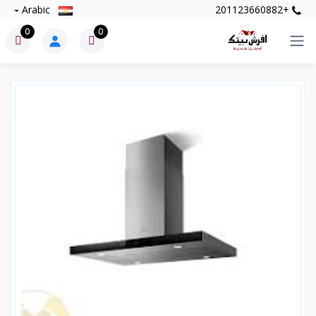
Arabic
+201123660882
0
0