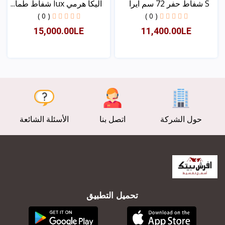
S شفاط حفر 72 سم ایرا
الیكا ھرمي lux شفاط طما...
( 0 )
( 0 )
15,000.00LE
11,400.00LE
عرض
عرض
حول الشركة
اتصل بنا
الأسئلة الشائعة
تحميل التطبيق