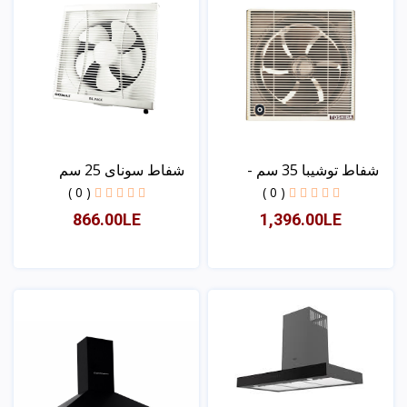
شفاط توشيبا 35 سم -
شفاط سوناى 25 سم
شبك...
بالشبك...
( 0 )
( 0 )
866.00LE
1,396.00LE
عرض
عرض