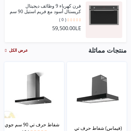
فرن كهرباء 9 وظائف ديجيتال
كريستال أسود مع فريم استيل 90 سم
+ مروحتين توزيع
( 0 )
59,500.00LE
منتجات مماثلة
عرض الكل
شفاط حرف تي 90 سم جوي
(فيماس) شفاط حرف تي