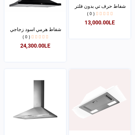
شفاط حرف تي بدون فلتر
9...
( 0 )
13,000.00LE
شفاط هرمي اسود زجاجي
تا...
( 0 )
24,300.00LE
عرض
عرض