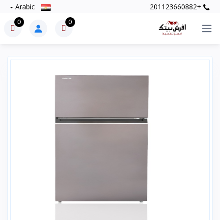
Arabic
+201123660882
0
0