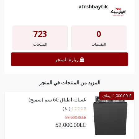
afrshbaytik
723
0
التقييمات
المنتجات
زيارة المتجر
المزيد من المنتجات في المتجر
1,000.00LE إيقاف
غسالة اطباق 60 سم (سميج)
( 0 )
53,000.00LE
52,000.00LE