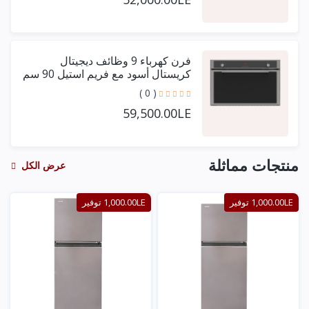
فرن كهرباء 9 وظائف ديجيتال
كريستال أسود مع فريم استيل 90 سم
+ مروحتين توزيع
( 0 )
59,500.00LE
منتجات مماثلة
عرض الكل
1,000.00LE توفير
1,000.00LE توفير