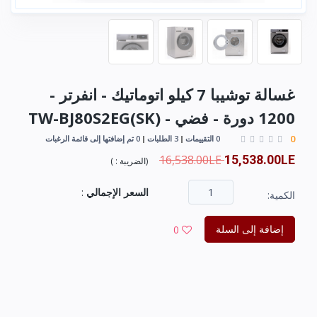
غسالة توشيبا 7 كيلو اتوماتيك - انفرتر -
1200 دورة - فضي - TW-BJ80S2EG(SK)
0
0 التقييمات
3 الطلبات
0 تم إضافتها إلى قائمة الرغبات
16,538.00LE
15,538.00LE
(
الضريبة :
)
السعر الإجمالي
:
الكمية:
إضافة إلى السلة
0