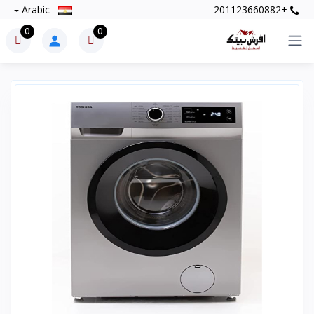
Arabic
+201123660882
0
0