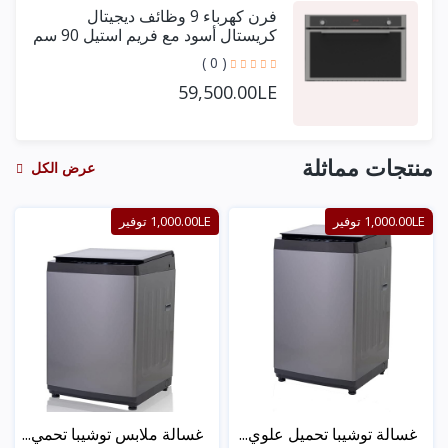
فرن كهرباء 9 وظائف ديجيتال
كريستال أسود مع فريم استيل 90 سم
+ مروحتين توزيع
( 0 )
59,500.00LE
منتجات مماثلة
عرض الكل
1,000.00LE توفير
1,000.00LE توفير
غسالة توشيبا تحميل علوي...
غسالة ملابس توشيبا تحمي...