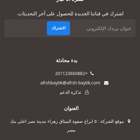
اشترك في قناتنا الجديدة للحصول على آخر التحديثات.
الاشتراك
بدء محادثة
+201123660882
afrshbaytik@afrsh-baytik.com
تذكرة الدعم
العنوان
موقع الشركة : ٥ ابراج صفوة الميثاق زهراء مدينة نصر اعلي بنك
مصر