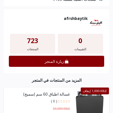
afrshbaytik
723
0
التقييمات
المنتجات
زيارة المتجر
المزيد من المنتجات في المتجر
1,000.00LE إيقاف
غسالة اطباق 60 سم (سميج)
( 0 )
53,000.00LE