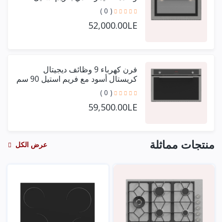
حرف يو 90 سم
( 0 )
52,000.00LE
فرن كهرباء 9 وظائف ديجيتال
كريستال أسود مع فريم استيل 90 سم
+ مروحتين توزيع
( 0 )
59,500.00LE
منتجات مماثلة
عرض الكل