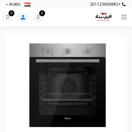
Arabic
+201123660882
0
0