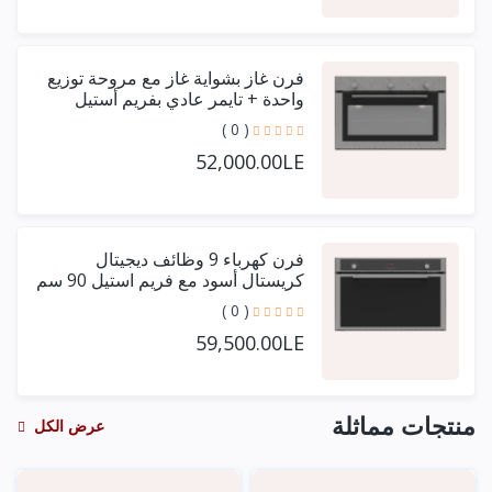
فرن غاز بشواية غاز مع مروحة توزيع
واحدة + تايمر عادي بفريم أستيل
حرف يو 90 سم
( 0 )
52,000.00LE
فرن كهرباء 9 وظائف ديجيتال
كريستال أسود مع فريم استيل 90 سم
+ مروحتين توزيع
( 0 )
59,500.00LE
منتجات مماثلة
عرض الكل