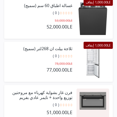
1,000.00LE إيقاف
غسالة اطباق 60 سم (سميج)
( 0 )
53,000.00LE
52,000.00LE
1,000.00LE إيقاف
ثلاجة بيلت ان 268لتر (سميج)
( 0 )
78,000.00LE
77,000.00LE
فرن غاز بشواية كهرباء مع مروحتين
توزيع واحدة + تايمر عادي بفريم
أستيل حرف يو 90 سم
( 0 )
51,000.00LE