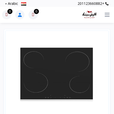
Arabic
+201123660882
0
0