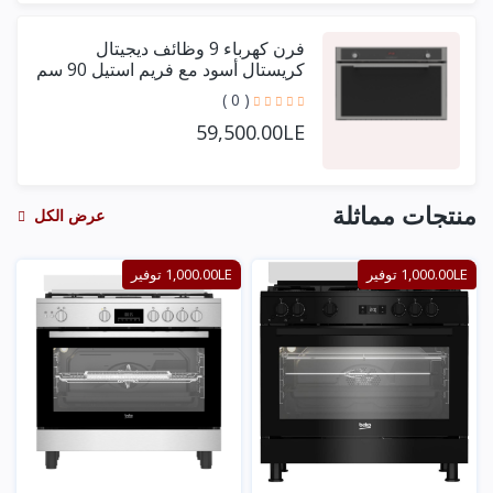
فرن كهرباء 9 وظائف ديجيتال
كريستال أسود مع فريم استيل 90 سم
+ مروحتين توزيع
( 0 )
59,500.00LE
منتجات مماثلة
عرض الكل
1,000.00LE توفير
1,000.00LE توفير