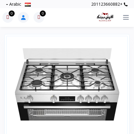
Arabic
+201123660882
0
0