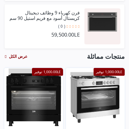
فرن كهرباء 9 وظائف ديجيتال
كريستال أسود مع فريم استيل 90 سم
+ مروحتين توزيع
( 0 )
59,500.00LE
منتجات مماثلة
عرض الكل
1,000.00LE توفير
1,000.00LE توفير