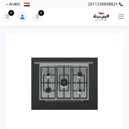
Arabic
+201123660882
0
0