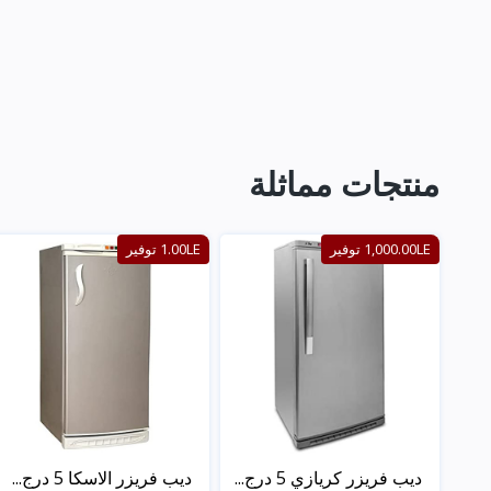
منتجات مماثلة
1,000.00LE توفير
1.00LE توفير
ديب فريزر كريازي 5 درج...
ديب فريزر الاسكا 5 درج...