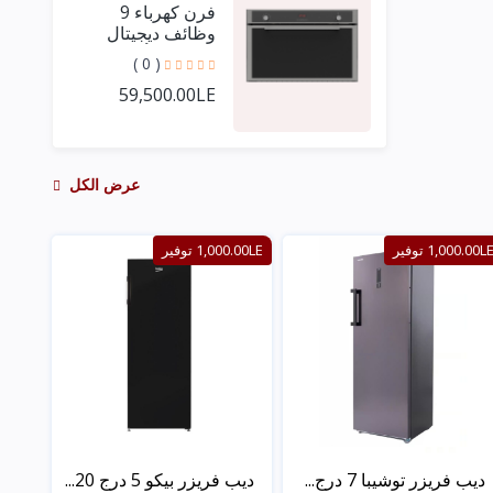
فرن كهرباء 9
وظائف ديجيتال
كريستال أسود مع
( 0 )
فريم استيل 90 سم
59,500.00LE
+ مروحتين توزيع
عرض الكل
1,000.00L توفير
1,000.00LE توفير
ديب فريزر توشيبا 7 درج...
ديب فريزر بيكو 5 درج 20...