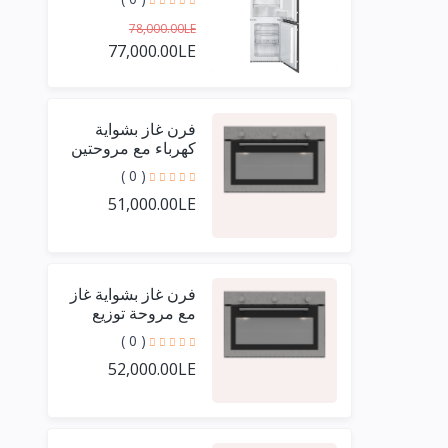
78,000.00LE
77,000.00LE
فرن غاز بشواية
كهرباء مع مروحتين
توزيع واحدة + تايمر
( 0 )
عادي بفريم أستيل
51,000.00LE
حرف يو 90 سم
فرن غاز بشواية غاز
مع مروحة توزيع
واحدة + تايمر عادي
( 0 )
بفريم أستيل حرف
52,000.00LE
يو 90 سم