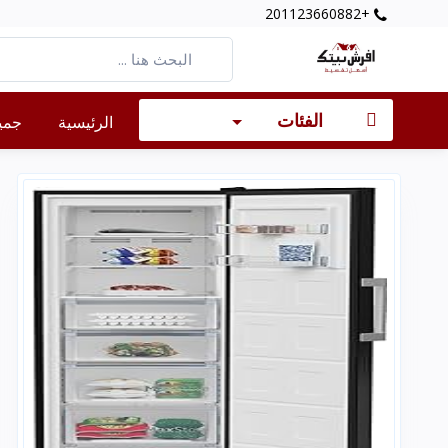
+201123660882
الفئات
الرئيسية
جميع