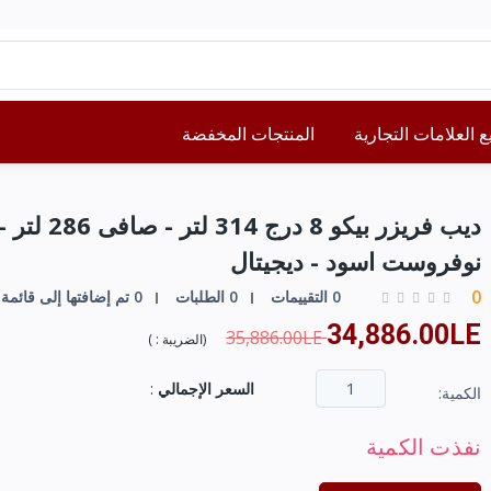
 العلامات التجارية
المنتجات المخفضة
ديب فريزر بيكو 8 درج 314 لتر - صافى 286 لتر 
نوفروست اسود - ديجيتال
0
0 التقييمات
0 الطلبات
0 تم إضافتها إلى قائمة الرغبات
34,886.00LE
35,886.00LE
(
الضريبة :
)
السعر الإجمالي
:
الكمية:
نفذت الكمية