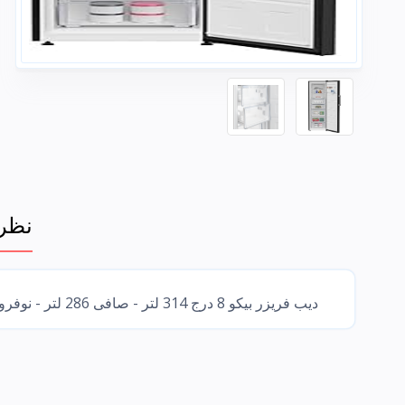
نظرة
ديب فريزر بيكو 8 درج 314 لتر - صافى 286 لتر - نوفروست اسود - ديجيتال