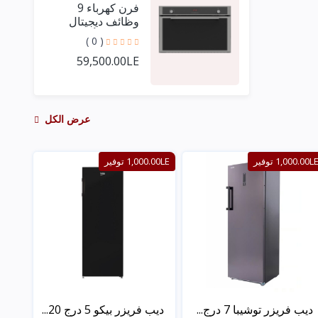
فرن كهرباء 9
وظائف ديجيتال
كريستال أسود مع
( 0 )
فريم استيل 90 سم
59,500.00LE
+ مروحتين توزيع
عرض الكل
1,000.00L توفير
1,000.00LE توفير
ديب فريزر توشيبا 7 درج...
ديب فريزر بيكو 5 درج 20...