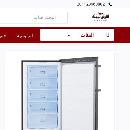
+201123660882
الفئات
الرئيسية
جميع