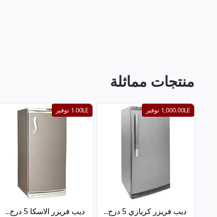
منتجات مماثلة
1,000.00LE توفير
1.00LE توفير
ديب فريزر كريازي 5 درج...
ديب فريزر الاسكا 5 درج...