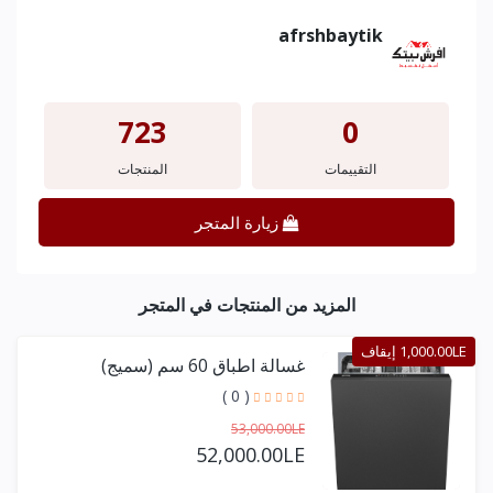
afrshbaytik
723
0
التقييمات
المنتجات
زيارة المتجر
المزيد من المنتجات في المتجر
1,000.00LE إيقاف
غسالة اطباق 60 سم (سميج)
( 0 )
53,000.00LE
52,000.00LE