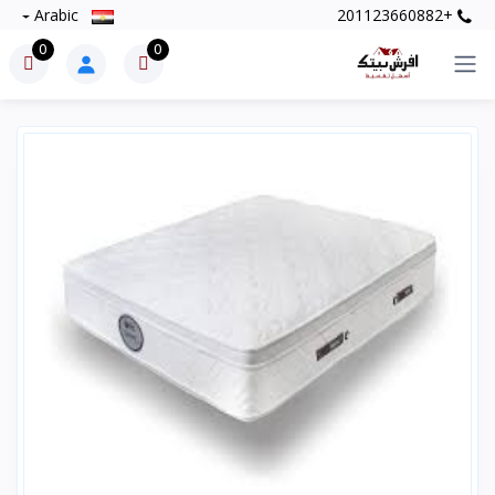
Arabic
+201123660882
0
0