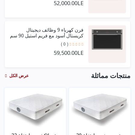
52,000.00LE
فرن كهرباء 9 وظائف ديجيتال
كريستال أسود مع فريم استيل 90 سم
+ مروحتين توزيع
( 0 )
59,500.00LE
منتجات مماثلة
عرض الكل