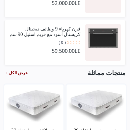
52,000.00LE
فرن كهرباء 9 وظائف ديجيتال
كريستال أسود مع فريم استيل 90 سم
+ مروحتين توزيع
( 0 )
59,500.00LE
منتجات مماثلة
عرض الكل