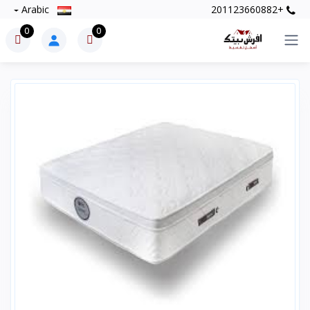
Arabic
+201123660882
0
0