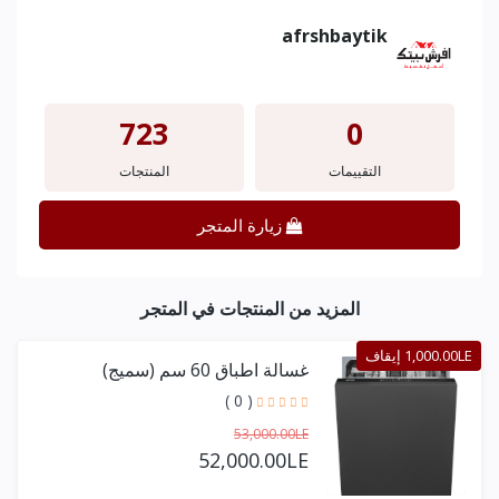
afrshbaytik
723
0
التقييمات
المنتجات
زيارة المتجر
المزيد من المنتجات في المتجر
1,000.00LE إيقاف
غسالة اطباق 60 سم (سميج)
( 0 )
53,000.00LE
52,000.00LE