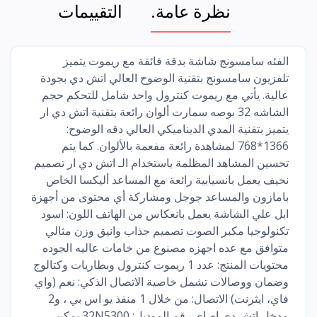
نظرة عامة.
التقييمات
الفئه سامسونج شاشة بدقة فائقة مع ريموت يتميز
تلفزيون سامسونج بتقنية الوضوح العالي اتش دي بجودة
عالية. يأتي مع ريموت كنترول واحد شامل للتحكم حجم
الشاشه 32 بوصه سمارت ألوان رائعة بتقنية اتش دي ار
يتميز بتقنية المدي الديناميكي العالي دقه الوضوح:
1366*768 لمشاهدة رائعة مفعمة بالألوان. كما يتم
تحسين المشاهد المظلمة باستخدام الـ اتش دي ار تصميم
نحيف يعمل بانسيابية رائعة مع المساعد أليكسا الخاص
بامازون والمساعد جوجل ومشاركة أي محتوى من أجهزة
ابل علي الشاشة يعمل بانعكاس من الهاتف اللون: اسود
تكنولوجيا مكبر الصوت تصميم جذاب وانيق وزن مثالي
متوافق مع عده اجهزه مصنوع من خامات عاليه الجوده
محتويات المنتج: عدد 1 ريموت كنترول وبطاريات وكتالوج
وضمان ووصالات تشمل خاصية الاتصال الذكي: نعم (واي
فاي، ايثرنت) الاتصال: من خلال 1 منفذ يو اس بي ، و2
مدخل اتش دي ام اي رقم الموديل: 32N5300 يمكن