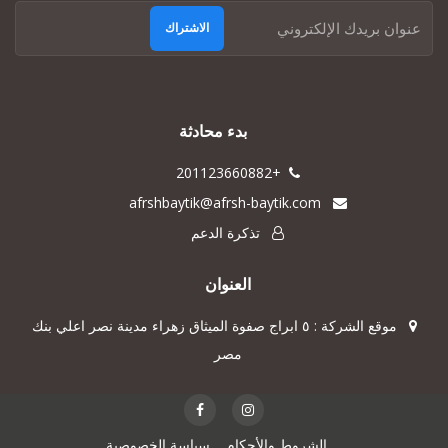
الاشتراك
بدء محادثة
+201123660882
afrshbaytik@afrsh-baytik.com
تذكرة الدعم
العنوان
موقع الشركة : ٥ ابراج صفوة الميثاق زهراء مدينة نصر اعلي بنك
مصر
الشروط والأحكام
سياسة الخصوصية