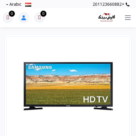
Arabic
+201123660882
0
0