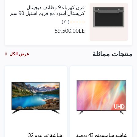
فرن كهرباء 9 وظائف ديجيتال
كريستال أسود مع فريم استيل 90 سم
+ مروحتين توزيع
( 0 )
59,500.00LE
منتجات مماثلة
عرض الكل
شاشه سامسونج 43 بوصة
شاشة تورنيدو 32