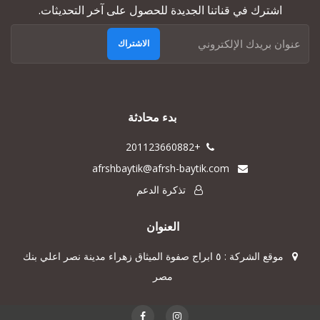
اشترك في قناتنا الجديدة للحصول على آخر التحديثات.
الاشتراك
بدء محادثة
+201123660882
afrshbaytik@afrsh-baytik.com
تذكرة الدعم
العنوان
موقع الشركة : ٥ ابراج صفوة الميثاق زهراء مدينة نصر اعلي بنك
مصر