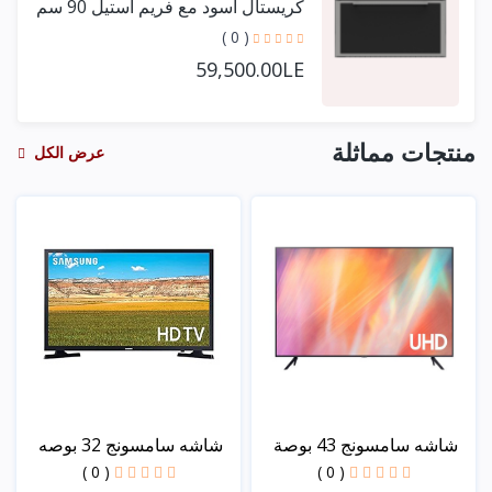
كريستال أسود مع فريم استيل 90 سم
+ مروحتين توزيع
( 0 )
59,500.00LE
منتجات مماثلة
عرض الكل
شاشه سامسونج 43 بوصة
شاشه سامسونج 32 بوصه
عا...
سم...
( 0 )
( 0 )