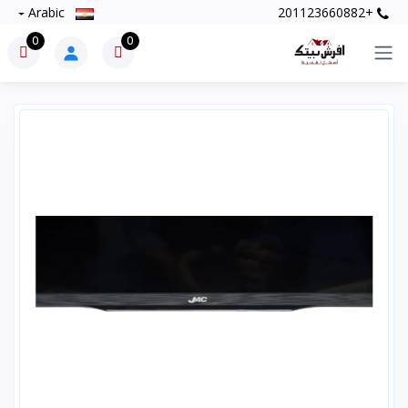
Arabic
+201123660882
0
0